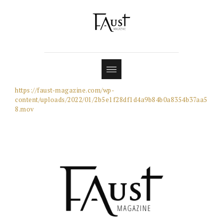
Shop
Contact
https://faust-magazine.com/wp-
content/uploads/2022/01/2b5e1f28df1d4a9b84b0a8354b37aa5
8.mov