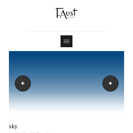
Shop
Contact
clouds-middle
graph4
sky