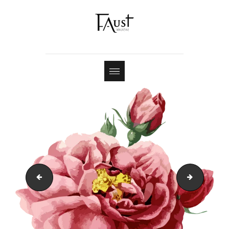
Shop
Contact
prop_1550659564
flower_lig