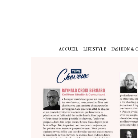
Beauté
Culture
Gastronom
ie
Production
ACCUEIL
LIFESTYLE
FASHION & 
Art
TV/Press
Dolce Vita
Shop
Contact