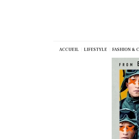
Beauté
Culture
Gastronom
ie
Production
ACCUEIL
LIFESTYLE
FASHION & 
Art
TV/Press
Dolce Vita
Shop
Contact