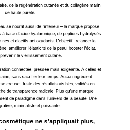
ulaire, de la régénération cutanée et du collagène marin
de haute pureté.
au se nourrit aussi de l’intérieur – la marque propose
s à base d’acide hyaluronique, de peptides hydrolysés
nes et d’actifs antioxydants. L’objectif : relancer la
ne, améliorer l’élasticité de la peau, booster l’éclat,
prévenir le vieillissement cutané.
tion connectée, pressée mais exigeante. À celles et
aine, sans sacrifier leur temps. Aucun ingrédient
 creuse. Juste des résultats visibles, validés en
che de transparence radicale. Plus qu’une marque,
nt de paradigme dans l’univers de la beauté. Une
grative, minimaliste et puissante.
a cosmétique ne s’appliquait plus,