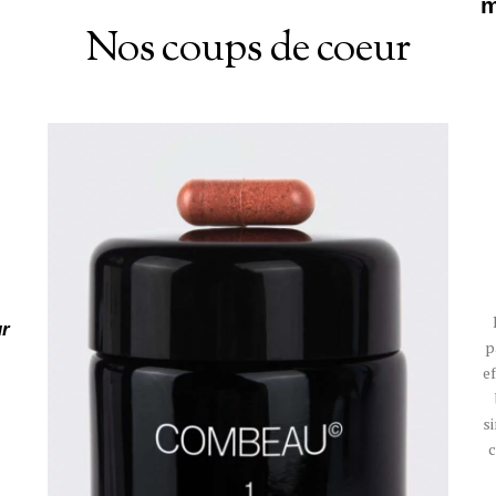
m
Nos coups de coeur
ur
p
e
s
c