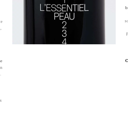
b
so
te
,
P
e
C
le
un
.
s