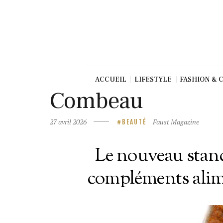
Beauté
Culture
Gastronom
ie
Production
ACCUEIL
LIFESTYLE
FASHION & 
Art
Combeau
TV/Press
27 avril 2026
Faust Magazine
BEAUTÉ
Dolce Vita
Shop
Le nouveau stan
Contact
compléments alim