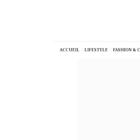
Beauté
Culture
Gastronom
ie
Production
ACCUEIL
LIFESTYLE
FASHION & 
Art
TV/Press
Dolce Vita
Shop
Contact