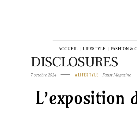
Beauté
Culture
Gastronom
ie
Production
ACCUEIL
LIFESTYLE
FASHION & 
Art
DISCLOSURES
TV/Press
7 octobre 2024
Faust Magazine
LIFESTYLE
Dolce Vita
Shop
L’exposition
Contact