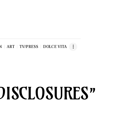
N
ART
TV/PRESS
DOLCE VITA
“DISCLOSURES”