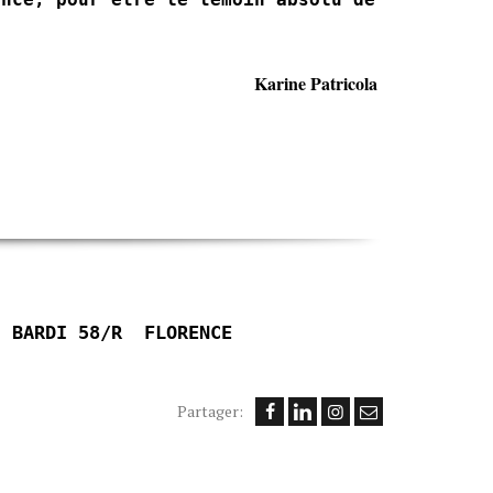
K
arine Patricola
’ BARDI 58/R
FLORENCE
Partager: