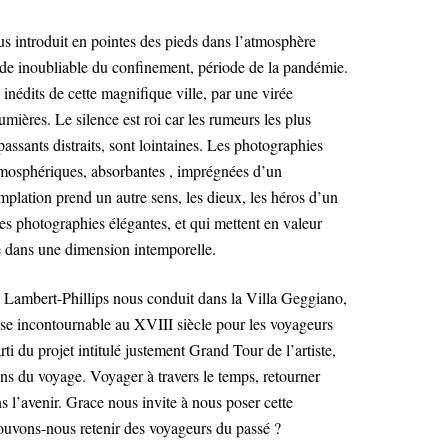
s introduit en pointes des pieds dans l’atmosphère
ode inoubliable du confinement, période de la pandémie.
inédits de cette magnifique ville, par une virée
mières. Le silence est roi car les rumeurs les plus
 passants distraits, sont lointaines. Les photographies
atmosphériques, absorbantes , imprégnées d’un
plation prend un autre sens, les dieux, les héros d’un
des photographies élégantes, et qui mettent en valeur
re dans une dimension intemporelle.
 Lambert-Phillips nous conduit dans la Villa Geggiano,
sse incontournable au XVIII siècle pour les voyageurs
ti du projet intitulé justement Grand Tour de l’artiste,
 sens du voyage. Voyager à travers le temps, retourner
s l’avenir. Grace nous invite à nous poser cette
ouvons-nous retenir des voyageurs du passé ?