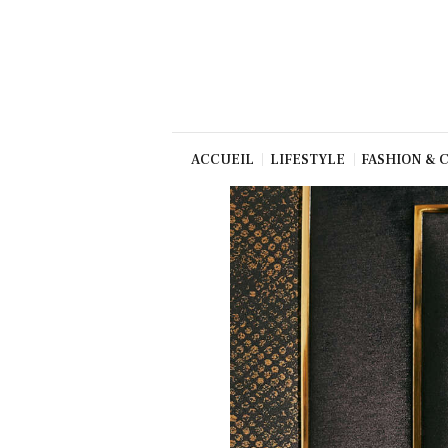
Beauté
Culture
Gastronom
ie
Production
ACCUEIL
LIFESTYLE
FASHION & 
Art
TV/Press
Dolce Vita
Shop
Contact