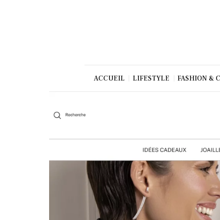
Beauté
Culture
Gastronom
ie
Production
ACCUEIL
LIFESTYLE
FASHION & 
Art
TV/Press
Dolce Vita
Shop
Contact