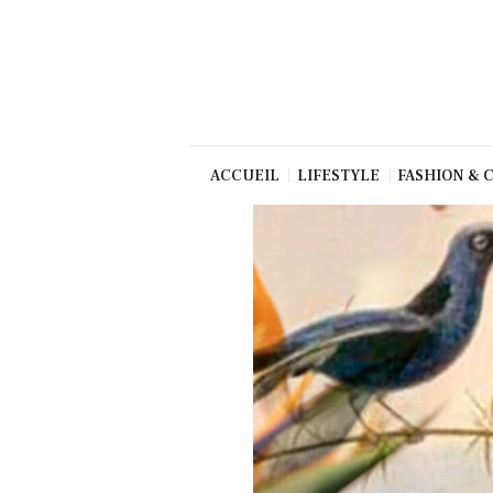
Beauté
Culture
Gastronom
ie
Production
ACCUEIL
LIFESTYLE
FASHION & 
Art
TV/Press
Dolce Vita
Shop
Contact