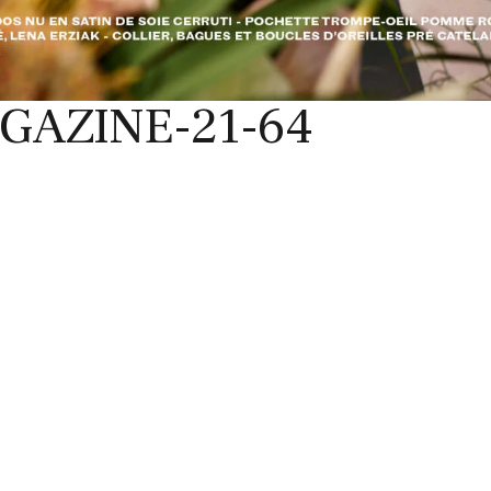
GAZINE-21-64
MENTIONS LÉGALES
Conditions générales de vente
N
F
© 2020 Mentions Légales.
L