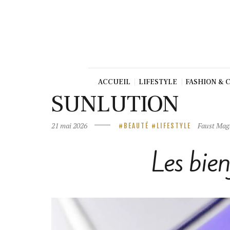
Beauté
Culture
Gastronom
ie
Production
ACCUEIL
LIFESTYLE
FASHION & 
Art
SUNLUTION
TV/Press
21 mai 2026
Faust Mag
BEAUTÉ
LIFESTYLE
Dolce Vita
Shop
Les bien
Contact