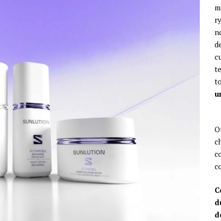
m
r
no
d
c
t
t
u
O
c
c
c
C
d
d