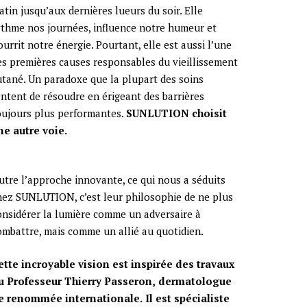
atin jusqu’aux dernières lueurs du soir. Elle
ythme nos journées, influence notre humeur et
urrit notre énergie. Pourtant, elle est aussi l’une
es premières causes responsables du vieillissement
utané.
Un paradoxe que la plupart des soins
entent de résoudre en érigeant des barrières
oujours plus performantes.
SUNLUTION choisit
ne autre voie.
utre l’approche innovante, ce qui nous a séduits
hez SUNLUTION, c’est leur philosophie de ne plus
onsidérer la lumière comme un adversaire à
ombattre, mais comme un allié au quotidien.
ette incroyable vision est inspirée des travaux
u Professeur Thierry Passeron,
dermatologue
e renommée internationale.
Il est spécialiste