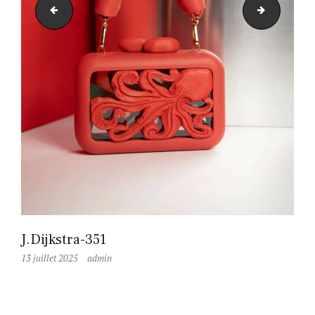
J.Dijkstra-350
J.Dijkstra
J.Dijkstra-351
13 juillet 2025
admin