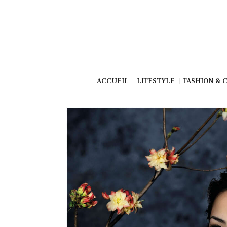
Beauté
Culture
Gastronom
ie
Production
ACCUEIL
LIFESTYLE
FASHION & 
Art
TV/Press
Dolce Vita
Shop
Contact