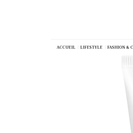
Beauté
Culture
Gastronom
ie
Production
ACCUEIL
LIFESTYLE
FASHION & 
Art
TV/Press
Dolce Vita
Shop
Contact